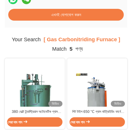
এখনই যোগাযোগ করুন
Your Search
[ Gas Carbonitriding Furnace ]
Match
5
পণ্য
ভিডিও
ভিডিও
380 ভোল্ট ইন্ডাস্ট্রিয়াল অটোমেটিক গ্যাস
পিট টাইপ 650 °C গ্যাস নাইট্রাইডিং ফার্নেস
কার্বনাইট্রাইডিং ফার্নেস পিট টাইপ ইলেকট্রিক
ওয়ার্ক মোল্ড এবং কাটিং টুল জন্য চূড়ান্ত তাপ
সেরা দাম পান
ফার্নেস 1050C
সেরা দাম পান
চিকিত্সা সমাধান