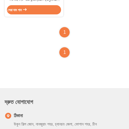
মেলিং ফার্নেস ক্রুসিবেল কম্পিউটার নিয়ন্ত্রিত
সেরা দাম পান
1
1
দ্রুত যোগাযোগ
ঠিকানা
উকুন শিল্প জোন, নানজুয়াং শহর, চ্যানচাং জেলা, ফোশান শহর, চীন