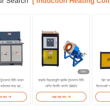
ur Search
[ Induction Heating Coil
ভিডিও
ন্ডাকশন হিটিং কয়েল
মাঝারি ফ্রিকোয়েন্সি ব্রাজিং ইন্ডাকশন হিটিং
শিল্প অ
ু কাঠামোর জন্য ব্রাজিং
মেশিন ফ্লিটিং ফার্নেস 380V
কিলোওয়াট সর
রঞ্জাম
তাপমাত্রা ন
াম পান
সেরা দাম পান