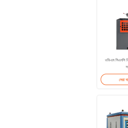
ওডিএম সিএনসি ডি
স
সেরা দ