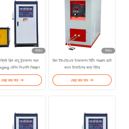
ভিডিও
ভিডিও
লিউ শিল্প ধাতু ইন্ডাকশন গরম
শিল্প ইউএইচএফ ইনডাকশন হিটিং সরঞ্জাম ছোট
rging মেশিন পিএলসি নিয়ন্ত্রণ
ধাতব ডিভাইসের জন্য হিটার
সেরা দাম পান
সেরা দাম পান