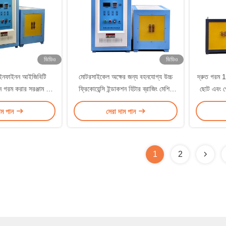
ভিডিও
ভিডিও
ইনফাইনন আইজিবিটি
মোটরসাইকেল অক্ষের জন্য বহনযোগ্য উচ্চ
দ্রুত গরম 
িন গরম করার সরঞ্জাম উচ্চ
ফ্রিকোয়েন্সি ইন্ডাকশন হিটার ব্রাজিং মেশিন
ছোট এবং পো
কোয়েন্সি
90KW
াম পান
সেরা দাম পান
1
2