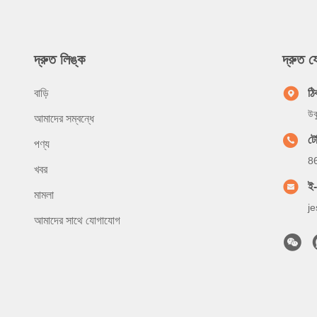
দ্রুত লিঙ্ক
দ্রুত 
বাড়ি
ঠি
উক
আমাদের সম্বন্ধে
ট
পণ্য
8
খবর
ই
মামলা
j
আমাদের সাথে যোগাযোগ