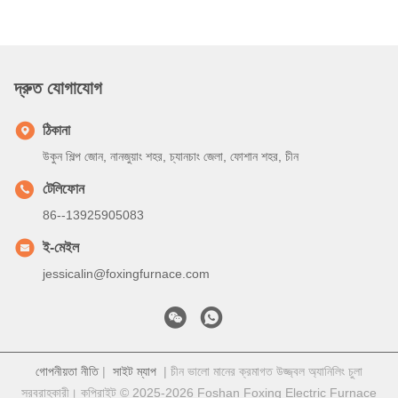
দ্রুত যোগাযোগ
ঠিকানা
উকুন শিল্প জোন, নানজুয়াং শহর, চ্যানচাং জেলা, ফোশান শহর, চীন
টেলিফোন
86--13925905083
ই-মেইল
jessicalin@foxingfurnace.com
গোপনীয়তা নীতি
|
সাইট ম্যাপ
| চীন ভালো মানের ক্রমাগত উজ্জ্বল অ্যানিলিং চুলা
সরবরাহকারী। কপিরাইট © 2025-2026 Foshan Foxing Electric Furnace