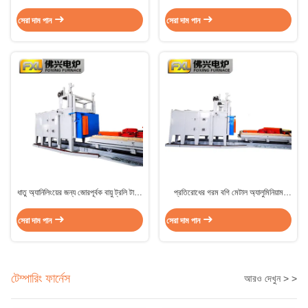
গাড়ি তল তাপ চিকিত্সা ট্রলি টাইপ চুলা
ব্যাচ টাইপ জন্য ধাতব অংশ
সেরা দাম পান
সেরা দাম পান
ধাতু অ্যানিলিংয়ের জন্য জোরপূর্বক বায়ু ট্রলি টাইপ
প্রতিরোধের গরম বগি মেটাল অ্যালুমিনিয়াম
ফার্নেস অটো হার্থ ফার্নেস
annealing চুল্লি ট্রলি টাইপ 220V 380V
সেরা দাম পান
সেরা দাম পান
টেম্পারিং ফার্নেস
আরও দেখুন > >