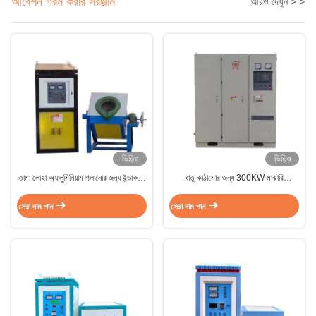
আবেশন গরম করার সরঞ্জাম
আরও দেখুন > >
ভিডিও
ভিডিও
তামা লোহা অ্যালুমিনিয়াম গলানোর জন্য ইন্ডাকশন
ধাতু কাঠামোর জন্য 300KW মাঝারি
হিটিং ফার্নেস ১৫-১০০০ কিলোওয়াট
ফ্রিকোয়েন্সি ইন্ডাকশন গরম করার সরঞ্জাম
সেরা দাম পান
সেরা দাম পান