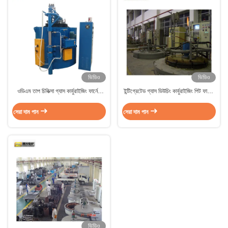
ভিডিও
ভিডিও
ওডিএম তাপ চিকিত্সা গ্যাস কার্বুরাইজিং ফার্নেস
ইন্টিগ্রেটেড গ্যাস ডিউচিং কার্বুরাইজিং পিট ফার্নেস
ওয়েল প্রকার কাঠকয়লা জন্য 45kw
950C 3 টন
সেরা দাম পান
সেরা দাম পান
ভিডিও