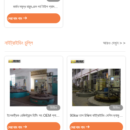
কার্বন সমৃদ্ধ বায়ুমণ্ডল গর্ত টাইপ গ্যাস
কার্বুরাইজিং চুল্লি তাপ চিকিত্সার জন্য প্রতিরোধের
সেরা দাম পান
নাইট্রাইডিং চুল্লি
আরও দেখুন > >
ভিডিও
ভিডিও
ইলেকট্রিক রেজিস্ট্যান্স হিটিং সহ OEM প্লাজমা
90kw তাপ চিকিত্সা নাইট্রাইডিং মেশিন ভ্যাকুয়াম
নাইট্রাইডিং ফার্নেস মেশিন
নাইট্রাইডিং চুল্লি কাস্টমাইজড
সেরা দাম পান
সেরা দাম পান