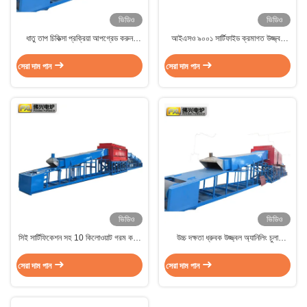
ভিডিও
ভিডিও
ধাতু তাপ চিকিত্সা প্রক্রিয়া আপগ্রেড করুন
আইএসও ৯০০১ সার্টিফাইড ক্রমাগত উজ্জ্বল
ক্রমাগত উজ্জ্বল annealing চুলা এবং দ্রুত
অ্যানিলিং ফার্নে ধাতব তাপ চিকিত্সা সহজ করা
গরম হার সঙ্গে
হয়েছে
সেরা দাম পান
সেরা দাম পান
ভিডিও
ভিডিও
সিই সার্টিফিকেশন সহ 10 কিলোওয়াট গরম করার
উচ্চ দক্ষতা ধ্রুবক উজ্জ্বল অ্যানিলিং চুলা
ক্ষমতা অবিচ্ছিন্ন উজ্জ্বল অ্যানিলিং ফার্নেস
তাপমাত্রা অভিন্নতা সঙ্গে ± 5 °C 10kW
ডিজাইন
গরম ক্ষমতা
সেরা দাম পান
সেরা দাম পান