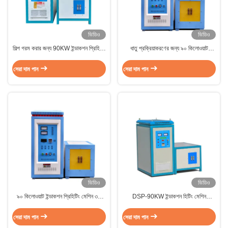
ভিডিও
ভিডিও
শিল্প গরম করার জন্য 90KW ইন্ডাকশন প্রিহিটিং
ধাতু প্রক্রিয়াকরণের জন্য ৯০ কিলোওয়াট
মেশিন 1200°C
ইন্ডাকশন হিটিং মেশিন ১২০০℃
সেরা দাম পান
সেরা দাম পান
ভিডিও
ভিডিও
৯০ কিলোওয়াট ইন্ডাকশন প্রিহিটিং মেশিন ৩টি
DSP-90KW ইন্ডাকশন হিটিং মেশিন
স্টেশন সহ ৯৫% দক্ষতা
1450°F 220V/380V/440V
সেরা দাম পান
সেরা দাম পান