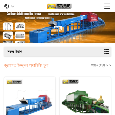
পণ্য
সকল বিভাগ
ক্রমাগত উজ্জ্বল অ্যানিলিং চুলা
আরও দেখুন > >