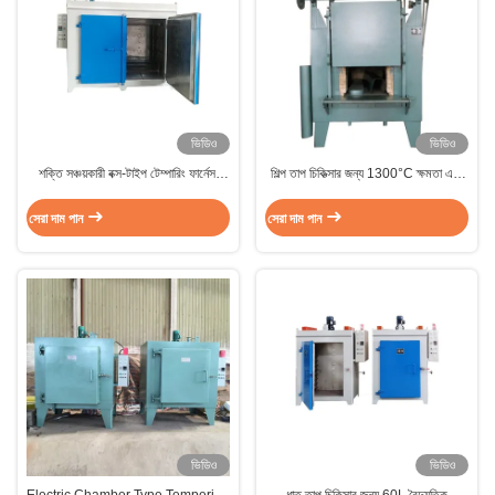
ভিডিও
ভিডিও
শক্তি সঞ্চয়কারী বক্স-টাইপ টেম্পারিং ফার্নেস,
শিল্প তাপ চিকিত্সার জন্য 1300°C ক্ষমতা এবং
রেফ্র্যাক্টরি ফাইবার আইসোলেশন সহ দ্রুত গরম,
±5°C নির্ভুলতা নিয়ন্ত্রণের সাথে উচ্চ তাপমাত্রা
কাস্টম আকার এবং তাপমাত্রা, সিই সার্টিফাইড
বক্স ফার্নেস
সেরা দাম পান
সেরা দাম পান
ভিডিও
ভিডিও