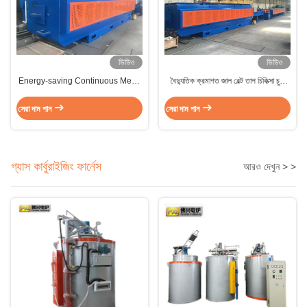
ভিডিও
ভিডিও
Energy-saving Continuous Mesh
বৈদ্যুতিক ক্রমাগত জাল বেল্ট তাপ চিকিত্সা চুলা
Belt Furnace with Precision
21-40m
Temperature Control for 1050℃
সেরা দাম পান
সেরা দাম পান
Heat Treatment
গ্যাস কার্বুরাইজিং ফার্নেস
আরও দেখুন > >