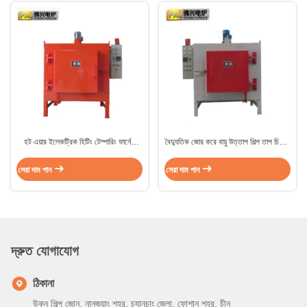
হট এয়ার ইলেকট্রিক হিটিং টেম্পারিং ফার্নেস
বৈদ্যুতিক জোর করে বায়ু উত্তাপ শিল্প তাপ চিকিত্সা
চেম্বার সরঞ্জাম 45KW
চুলা চেম্বার টাইপ 1000kg
সেরা দাম পান
সেরা দাম পান
দ্রুত যোগাযোগ
ঠিকানা
উকুন শিল্প জোন, নানজুয়াং শহর, চ্যানচাং জেলা, ফোশান শহর, চীন