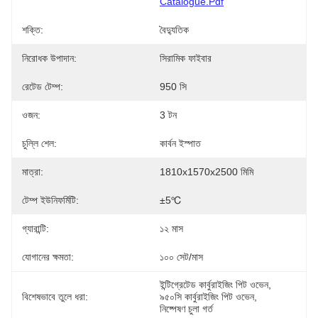
Catalogue.pdf
শক্তি:
বৈদ্যুতিক
নিরোধক উপাদান:
সিরামিক ফাইবার
রেটেড টেম্প:
950 সি
ওজন:
3 টন
চুল্লি শেল:
কার্বন ইস্পাত
মাত্রা:
1810x1570x2500 মিমি
টেম্প ইউনিফর্মিটি:
±5℃
গ্যারান্টি:
১২ মাস
যোগানের ক্ষমতা:
১০০ সেট/মাস
ইন্টিগ্রেটেড কার্বুরাইজিং পিট ওভেন
, 
বিশেষভাবে তুলে ধরা:
৯৫০সি কার্বুরাইজিং পিট ওভেন
, 
নিষ্পেষণ চুলা গর্ত