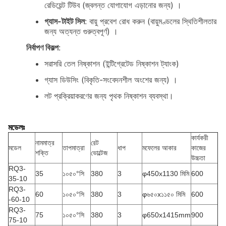
রেডিয়েন্ট টিউব (জ্বলন্ত যোগাযোগ এড়ানোর জন্য) ।
গ্যাস-টাইট সিল
: বায়ু প্রবেশ রোধ করুন (বায়ুমণ্ডলের স্থিতিশীলতার
জন্য অত্যন্ত গুরুত্বপূর্ণ) ।
নির্বাপণ বিকল্প
:
সরাসরি তেল নিষ্কাশন (ইন্টিগ্রেটেড নিষ্কাশন ট্যাংক)
গ্যাস ডিউসিং (বিকৃতি-সংবেদনশীল অংশের জন্য) ।
লট প্রক্রিয়াকরণের জন্য পৃথক নিষ্কাশন ব্যবস্থা।
মডেলঃ
কার্যকরী
নামমাত্র
রেট
মডেল
তাপমাত্রা
ধাপ
মফেলের আকার
কাজের
শক্তি
ভোল্টেজ
উচ্চতা
RQ3-
35
১০৫০°সি
380
3
φ450x1130 মিমি
600
35-10
RQ3-
60
১০৫০°সি
380
3
φ৬৫০x১১৫০ মিমি
600
-60-10
RQ3-
75
১০৫০°সি
380
3
φ650x1415mm
900
75-10