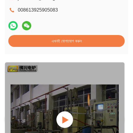
008613925905083
এখনই যোগাযোগ করুন