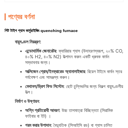
পণ্যের বর্ণনা
পিট টাইপ গ্যাস কার্বুরাইজিং quenching furnace
বায়ুমণ্ডল নিয়ন্ত্রণ
:
এন্ডোথার্মিক জেনারেটর
: ক্যারিয়ার গ্যাস (উদাহরণস্বরূপ, ২০% CO,
৪০% H2, ৪০% N2) উত্পাদন করুন একটি ধ্রুবক কার্বন
সম্ভাবনার জন্য।
অক্সিজেন প্রোব/ইনফ্রারেড অ্যানালাইজার
: রিয়েল টাইমে কার্বন স্তর
পর্যবেক্ষণ এবং সামঞ্জস্য করুন।
মেথানল/ড্রিপ ফিড সিস্টেম
: ছোট চুল্লিগুলির জন্য বিকল্প বায়ুমণ্ডলীয়
উত্স।
নির্মাণ ও উষ্ণায়ন
:
অগ্নি প্রতিরোধী আবরণ
: উচ্চ তাপমাত্রা বিচ্ছিন্নতা (সিরামিক
ফাইবার বা ইট) ।
গরম করার উপাদান
: বৈদ্যুতিক (সিআইসি রড) বা গ্যাস চালিত