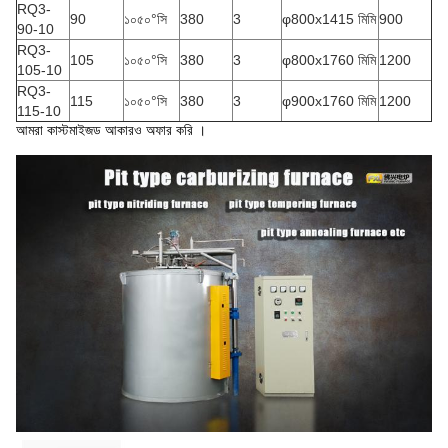
RQ3-
90
১০৫০°সি
380
3
φ800x1415 মিমি
900
90-10
RQ3-
105
১০৫০°সি
380
3
φ800x1760 মিমি
1200
105-10
RQ3-
115
১০৫০°সি
380
3
φ900x1760 মিমি
1200
115-10
আমরা কাস্টমাইজড আকারও অফার করি ।