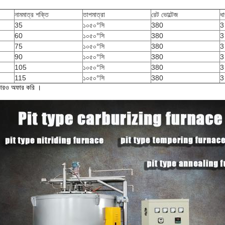
নামমাত্র শক্তি
তাপমাত্রা
রেট ভোল্টেজ
ধ
35
১০৫০°সি
380
3
60
১০৫০°সি
380
3
75
১০৫০°সি
380
3
90
১০৫০°সি
380
3
105
১০৫০°সি
380
3
115
১০৫০°সি
380
3
ারও অফার করি ।