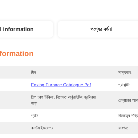
l Information
পণ্যের বর্ণনা
nformation
চীন
সাক্ষ্যদান:
Foxing Furnace Catalogue.pdf
গ্যারান্টি:
শিল্প তাপ চিকিত্সা, বিশেষত কার্বুরাইজিং প্রক্রিয়া 
চেম্বারের আক
জন্য
গ্যাস
নামমাত্র শক্ত
কাস্টমাইজযোগ্য
ফাংশন: