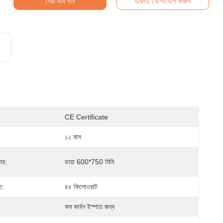
এখনই যোগাযোগ করুন
সেরা দাম পান
CE Certificate
১২ মাস
ার:
ডায়া 600*750 মিমি
ি:
৪৫ কিলোওয়াট
কম কার্বন ইস্পাত জন্য