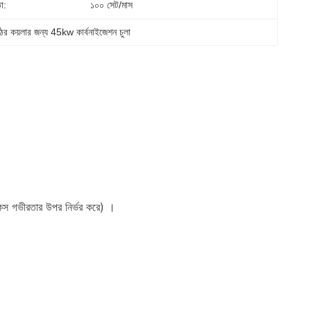
া:
১০০ সেট/মাস
ের কয়লার জন্য 45kw কার্বনাইজেশন চুলা
, কেস গভীরতার উপর নির্ভর করে) ।