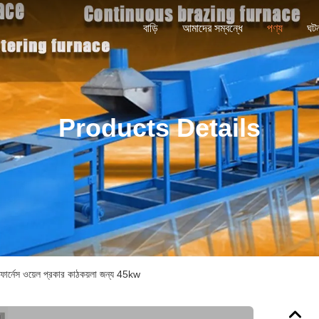
বাড়ি
আমাদের সম্বন্ধে
পণ্য
ঘট
Products Details
িং ফার্নেস ওয়েল প্রকার কাঠকয়লা জন্য 45kw