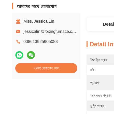
আমাদের সাথে যোগাযোগ
Miss. Jessica Lin
Detai
jessicalin@foxingfurnace.com
008613925905083
Detail I
উৎপত্তি স্থল:
এখনই যোগাযোগ করুন
নথি:
প্রয়োগ:
গরম করার পদ্ধতি:
চুল্লি আকার: