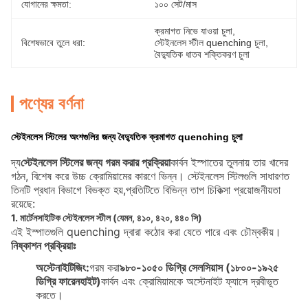
যোগানের ক্ষমতা:
১০০ সেট/মাস
ক্রমাগত নিভে যাওয়া চুলা
, 
বিশেষভাবে তুলে ধরা:
স্টেইনলেস স্টীল quenching চুলা
, 
বৈদ্যুতিক ধাতব শক্তিকরণ চুলা
পণ্যের বর্ণনা
স্টেইনলেস স্টিলের অংশগুলির জন্য বৈদ্যুতিক ক্রমাগত quenching চুলা
দ্য
স্টেইনলেস স্টিলের জন্য গরম করার প্রক্রিয়া
কার্বন ইস্পাতের তুলনায় তার খাদের
গঠন, বিশেষ করে উচ্চ ক্রোমিয়ামের কারণে ভিন্ন। স্টেইনলেস স্টিলগুলি সাধারণত
তিনটি প্রধান বিভাগে বিভক্ত হয়,প্রতিটিতে বিভিন্ন তাপ চিকিত্সা প্রয়োজনীয়তা
রয়েছে:
1. মার্টেনসাইটিক স্টেইনলেস স্টীল (যেমন, ৪১০, ৪২০, ৪৪০ সি)
এই ইস্পাতগুলি quenching দ্বারা কঠোর করা যেতে পারে এবং চৌম্বকীয়।
নিষ্কাশন প্রক্রিয়াঃ
অস্টেনাইটিজিং:
গরম করা
৯৮০-১০৫০ ডিগ্রি সেলসিয়াস (১৮০০-১৯২৫
ডিগ্রি ফারেনহাইট)
কার্বন এবং ক্রোমিয়ামকে অস্টেনাইট ফ্যাসে দ্রবীভূত
করতে।