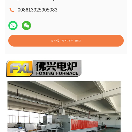
008613925905083
এখনই যোগাযোগ করুন