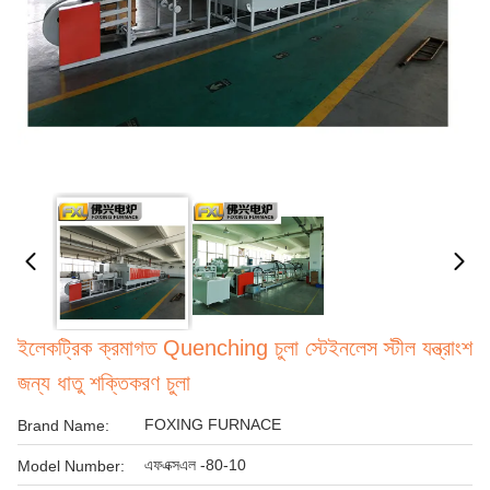
ইলেকট্রিক ক্রমাগত Quenching চুলা স্টেইনলেস স্টীল যন্ত্রাংশ
জন্য ধাতু শক্তিকরণ চুলা
FOXING FURNACE
Brand Name:
এফএক্সএল -80-10
Model Number: