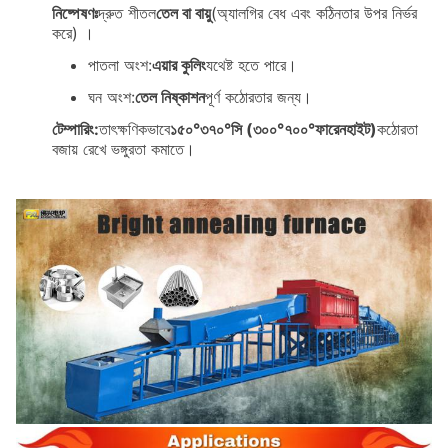
নিষ্পেষণঃ
দ্রুত শীতল
তেল বা বায়ু
(অ্যালগির বেধ এবং কঠিনতার উপর নির্ভর
করে) ।
পাতলা অংশ:
এয়ার কুলিং
যথেষ্ট হতে পারে।
ঘন অংশ:
তেল নিষ্কাশন
পূর্ণ কঠোরতার জন্য।
টেম্পারিং:
তাৎক্ষণিকভাবে
১৫০°৩৭০°সি (৩০০°৭০০°ফারেনহাইট)
কঠোরতা
বজায় রেখে ভঙ্গুরতা কমাতে।