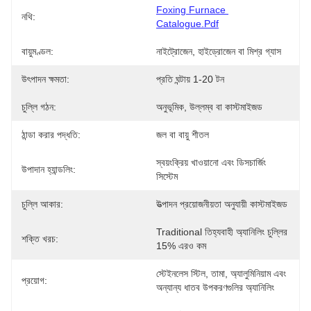
Foxing Furnace 
নথি:
Catalogue.pdf
বায়ুমণ্ডল:
নাইট্রোজেন, হাইড্রোজেন বা মিশ্র গ্যাস
উৎপাদন ক্ষমতা:
প্রতি ঘন্টায় 1-20 টন
চুল্লি গঠন:
অনুভূমিক, উল্লম্ব বা কাস্টমাইজড
ঠান্ডা করার পদ্ধতি:
জল বা বায়ু শীতল
স্বয়ংক্রিয় খাওয়ানো এবং ডিসচার্জিং 
উপাদান হ্যান্ডলিং:
সিস্টেম
চুল্লি আকার:
উত্পাদন প্রয়োজনীয়তা অনুযায়ী কাস্টমাইজড
Traditional তিহ্যবাহী অ্যানিলিং চুল্লির 
শক্তি খরচ:
15% এরও কম
স্টেইনলেস স্টিল, তামা, অ্যালুমিনিয়াম এবং 
প্রয়োগ:
অন্যান্য ধাতব উপকরণগুলির অ্যানিলিং