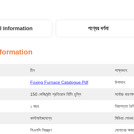
l Information
পণ্যের বর্ণনা
nformation
চীন
সাক্ষ্যদান:
Foxing Furnace Catalogue.pdf
উপাদান:
150 কেজি/ঘন্টা প্রতিরোধ হিটিং চুল্লি
সর্বোচ্চ ধারণক্
১ বছর
নিরাপত্তা বৈশিষ
কাস্টমাইজযোগ্য
মিডিয়া শোধক
পিএলসি নিয়ন্ত্রণ
যোগানের ক্ষমত