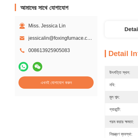
আমাদের সাথে যোগাযোগ
Miss. Jessica Lin
Detai
jessicalin@foxingfurnace.com
008613925905083
Detail I
উৎপত্তি স্থল:
এখনই যোগাযোগ করুন
নথি:
মূল শব্দ:
গ্যারান্টি:
গরম করার ক্ষমতা:
নিয়ন্ত্রণ ব্যবস্থা: