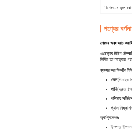
বিশেষভাবে তুলে ধরা:
পণ্যের বর্ণনা
মোল্ডের জন্য ব্যাচ ওয়ার্
এ
চেম্বার টাইপ টেম্পার
নির্দিষ্ট তাপমাত্রা
ব্যবহার করা ডিউচিং মিডি
তেল
(উদাহরণস
পানি
(দ্রুত ঠান
পলিমার সলিউ
গ্যাস নিষ্কাশ
অ্যাপ্লিকেশনঃ
ইস্পাত উপাদান