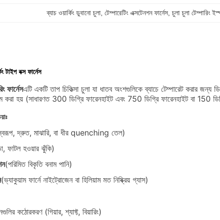
ব্যাচ ওয়ার্কিং ডুবানো চুলা
, 
টেম্পারেটিং এক্সটেনশন ফার্নেস
, 
চুলা চুলা টেম্পারিং ইস
কিং টাইপ বক্স ফার্নেস
িং ফার্নেস
এটি একটি তাপ চিকিত্সা চুলা যা ধাতব অংশগুলিকে ব্যাচে টেম্পারেট করার জন্য 
য় গরম করা হয় (সাধারণত 300 ডিগ্রি ফারেনহাইট এবং 750 ডিগ্রি ফারেনহাইট বা 150 ডিগ্র
য়াঃ
্বরূপ, দ্রুত, মাঝারি, বা ধীর quenching তেল)
্ডা, ফাটল হওয়ার ঝুঁকি)
শন
(পরিমিত বিকৃতি বনাম পানি)
ন
(ভ্যাকুয়াম ফার্নে নাইট্রোজেন বা হিলিয়াম মত নিষ্ক্রিয় গ্যাস)
গুলির কঠোরকরণ (গিয়ার, শ্যাফ্ট, বিয়ারিং)