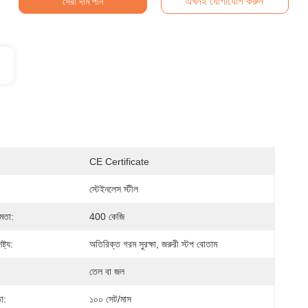
এখনই যোগাযোগ করুন
সেরা দাম পান
CE Certificate
স্টেইনলেস স্টীল
ষমতা:
400 কেজি
্ট্য:
অতিরিক্ত গরম সুরক্ষা, জরুরী স্টপ বোতাম
:
তেল বা জল
া:
১০০ সেট/মাস