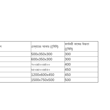
কার্যকরী কাজের উচ্চতা
াপ
চেম্বারের আকার ((মিমি)
((মিমি)
500x350x300
300
600x350x300
300
৭০০x৪০০x৪০০
400
৯৫০x৫০০x৪৫০
450
1200x600x450
450
1500x750x500
500