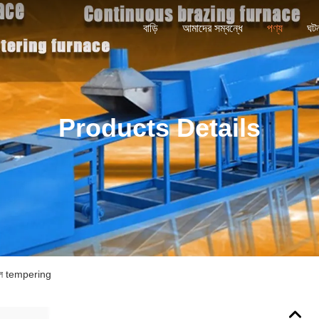
বাড়ি
আমাদের সম্বন্ধে
পণ্য
ঘট
Products Details
 স্টীল tempering