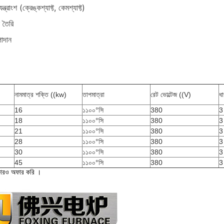
্রাংশ (ক্রেঙ্কশ্যাফ্ট, কেমশ্যাফ্ট)
 তৈরি
পাদান
নামমাত্র শক্তি ((kw)
তাপমাত্রা
রেট ভোল্টেজ ((V)
ধ
16
১১০০°সি
380
3
18
১১০০°সি
380
3
21
১১০০°সি
380
3
28
১১০০°সি
380
3
30
১১০০°সি
380
3
45
১১০০°সি
380
3
ারও অফার করি ।