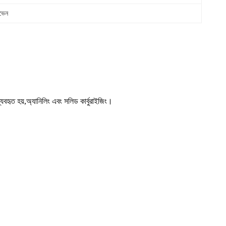
ওভেন
যবহৃত হয়
,
অ্যানিলিং এবং সলিড কার্বুরাইজিং।