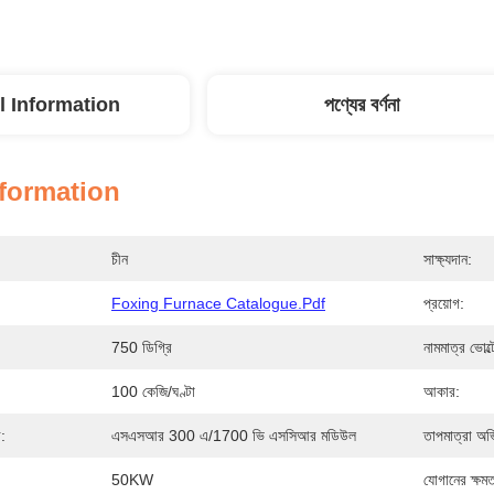
l Information
পণ্যের বর্ণনা
nformation
চীন
সাক্ষ্যদান:
Foxing Furnace Catalogue.pdf
প্রয়োগ:
750 ডিগ্রি
নামমাত্র ভোল্
100 কেজি/ঘণ্টা
আকার:
:
এসএসআর 300 এ/1700 ভি এসসিআর মডিউল
তাপমাত্রা অভ
50KW
যোগানের ক্ষমত