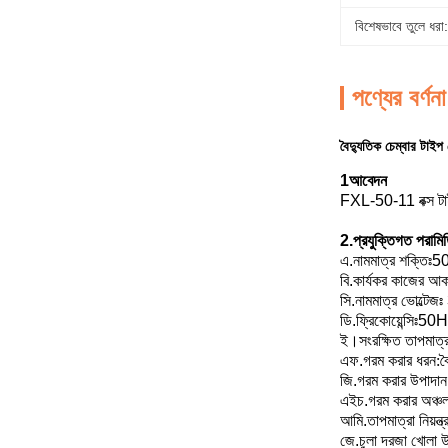
বিশেষভাবে তুলে ধরা:
পণ্যের বর্ণনা
বৈদ্যুতিক চেম্বার টাইপ
1আবেদন
FXL-50-11 বক্স টাইপ
2.
প্রযুক্তিগত পরামি
এ.
নামমাত্র শক্তিঃ
বি.
কার্যকর কাজের আ
সি.
নামমাত্র ভোল্টে
ডি.
ফ্রিকোয়েন্সিঃ50
ই।
সংরক্ষিত তাপমাত
এফ.
গরম করার ধরন
:
ব
জি.
গরম করার উপাদা
এইচ.
গরম করার অঞ্চ
আমি.
তাপমাত্রা নিয়ন্ত
জে.
চুলা দরজা খোলা উ