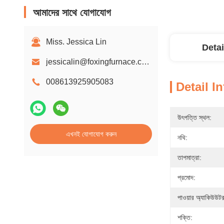
আমাদের সাথে যোগাযোগ
Miss. Jessica Lin
Detai
jessicalin@foxingfurnace.com
008613925905083
Detail I
উৎপত্তি স্থল:
এখনই যোগাযোগ করুন
নথি:
তাপমাত্রা:
প্রমোদ:
পাওয়ার অ্যাকিউউটর
শক্তি: