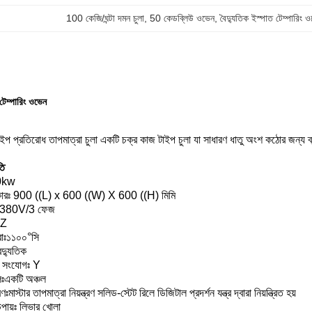
100 কেজি/ঘন্টা দমন চুলা
, 
50 কেডব্লিউ ওভেন
, 
বৈদ্যুতিক ইস্পাত টেম্পারিং 
 টেম্পারিং ওভেন
 প্রতিরোধ তাপমাত্রা চুলা একটি চক্র কাজ টাইপ চুলা যা সাধারণ ধাতু অংশ কঠোর জন্য ব্
তি
50kw
কারঃ 900 ((L) x 600 ((W) X 600 ((H) মিমি
জঃ 380V/3 ফেজ
HZ
্রাঃ১১০০°সি
ৈদ্যুতিক
ন সংযোগঃ Y
লঃএকটি অঞ্চল
্রণঃমাস্টার তাপমাত্রা নিয়ন্ত্রণ সলিড-স্টেট রিলে ডিজিটাল প্রদর্শন যন্ত্র দ্বারা নিয়ন্ত্রিত হয়
পায়ঃ লিভার খোলা