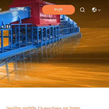
না
আমাদের সাথে যোগাযোগ
উদ্ধৃতি
বৈদ্যুতিক অ্যানিলিং Quenching চুলা ইস্পাত