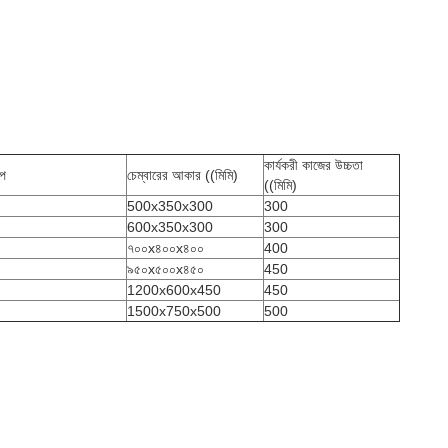
কার্যকরী কাজের উচ্চতা
াপ
চেম্বারের আকার ((মিমি)
((মিমি)
500x350x300
300
600x350x300
300
৭০০x৪০০x৪০০
400
৯৫০x৫০০x৪৫০
450
1200x600x450
450
1500x750x500
500