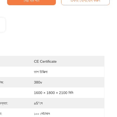
এখনই যোগাযোগ করুন
সেরা দাম পান
CE Certificate
তাপ চিকিত্সা
টেজ:
380v
1600 × 1800 × 2100 মিমি
িন্নতা:
±5°সে
া:
১০০ সেট/মাস