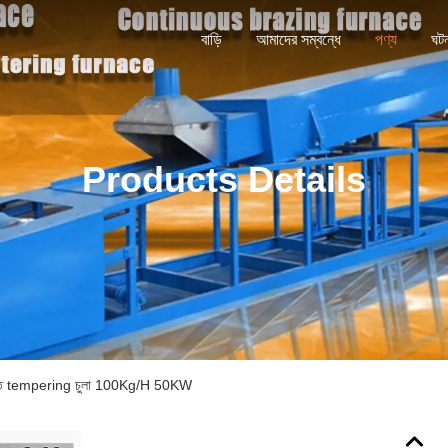
বাড়ি
আমাদের সম্বন্ধে
পণ্য
ঘট
Products Details
ইস্পাত tempering চুলা 100Kg/H 50KW