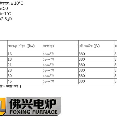
অভিন্নতাঃ ± 10°C
রাঃ≤50
াঃ
±
1
°C
2.5 ঘন্টা
নামমাত্র শক্তি ((kw)
তাপমাত্রা
রেট ভোল্টেজ ((V)
ধ
16
১১০০°সি
380
3
18
১১০০°সি
380
3
21
১১০০°সি
380
3
28
১১০০°সি
380
3
30
১১০০°সি
380
3
45
১১০০°সি
380
3
ারও অফার করি ।