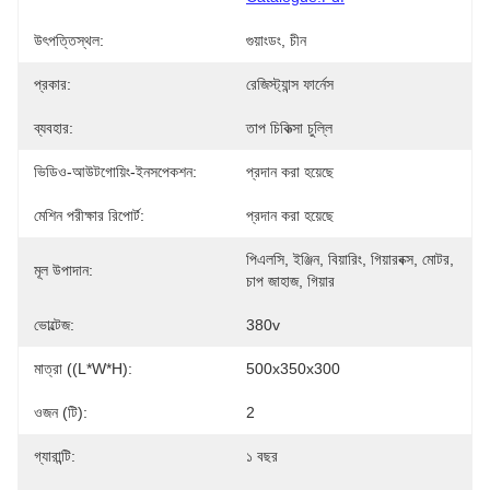
উৎপত্তিস্থল:
গুয়াংডং, চীন
প্রকার:
রেজিস্ট্যান্স ফার্নেস
ব্যবহার:
তাপ চিকিত্সা চুল্লি
ভিডিও-আউটগোয়িং-ইনসপেকশন:
প্রদান করা হয়েছে
মেশিন পরীক্ষার রিপোর্ট:
প্রদান করা হয়েছে
পিএলসি, ইঞ্জিন, বিয়ারিং, গিয়ারবক্স, মোটর, 
মূল উপাদান:
চাপ জাহাজ, গিয়ার
ভোল্টেজ:
380v
মাত্রা ((L*W*H):
500x350x300
ওজন (টি):
2
গ্যারান্টি:
১ বছর