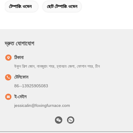
টেম্পারিং ওভেন
ছোট টেম্পারিং ওভেন
দ্রুত যোগাযোগ
ঠিকানা
উকুন শিল্প জোন, নানজুয়াং শহর, চ্যানচাং জেলা, ফোশান শহর, চীন
টেলিফোন
86--13925905083
ই-মেইল
jessicalin@foxingfurnace.com