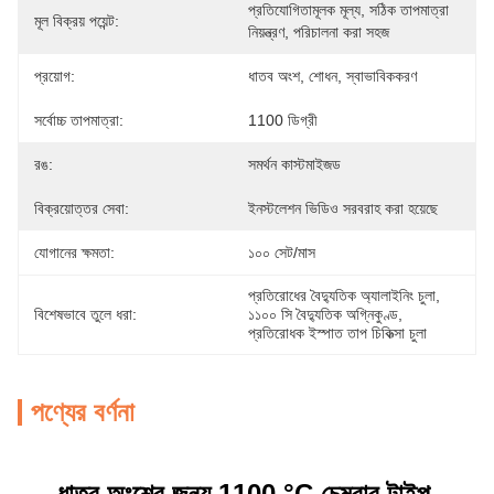
প্রতিযোগিতামূলক মূল্য, সঠিক তাপমাত্রা 
মূল বিক্রয় পয়েন্ট:
নিয়ন্ত্রণ, পরিচালনা করা সহজ
প্রয়োগ:
ধাতব অংশ, শোধন, স্বাভাবিককরণ
সর্বোচ্চ তাপমাত্রা:
1100 ডিগ্রী
রঙ:
সমর্থন কাস্টমাইজড
বিক্রয়োত্তর সেবা:
ইনস্টলেশন ভিডিও সরবরাহ করা হয়েছে
যোগানের ক্ষমতা:
১০০ সেট/মাস
প্রতিরোধের বৈদ্যুতিক অ্যালাইনিং চুলা
, 
বিশেষভাবে তুলে ধরা:
১১০০ সি বৈদ্যুতিক অগ্নিকুণ্ড
, 
প্রতিরোধক ইস্পাত তাপ চিকিত্সা চুলা
পণ্যের বর্ণনা
ধাতব অংশের জন্য 1100 °C চেম্বার টাইপ 